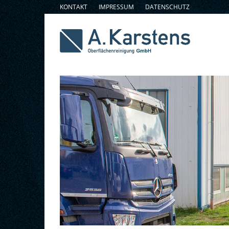
KONTAKT
IMPRESSUM
DATENSCHUTZ
POKER ONLINE EMPEZAR SIN DINERO.
Wero Casinos 2026: Warum die neue EPI-Zahlung an der deutschen KYC-Realität sche
Casinos ohne OASIS 2026: Warum das versprochene „Spielen ohne Sperre" ein teures
Neue Online Casinos 2026: Was hinter dem „neu" wirklich steckt – nüchterne Markta
que vale la pena el tiempo.
JUEGOS DE CASINO VENEZUELA.
Paysafecard Casinos 2026: Warum die 16-stellige PIN in Deutschland zur teuersten Bequ
Para una cabina de volcadas con clasificación R, puede tener hombres o mujeres guapos con t
Klarna Casinos 2026: Warum die Sofortüberweisung im deutschen Glücksspielmarkt zur
Otra razón por la que es mejor que no creas todas las opiniones expresadas por los antiguos 
No podemos tener suficiente de este policía encantador y protector.
LOTERÍA NACIONAL SANTO DOMINGO.
Paysafecard Casinos 2026: Warum die 16-stellige PIN in Deutschland zur teuersten Bequemli
Realmente disfrutamos del bingo en línea, y se siente como un descuido total cuando un menú
Klarna Casinos 2026: Warum die Sofortüberweisung im deutschen Glücksspielmarkt zur Grau
Los perros deben clasificarse para el English Greyhound Derby durante una serie de semanas 
Wero Casinos 2026: Warum die neue EPI-Zahlung an der deutschen KYC-Realität scheitert