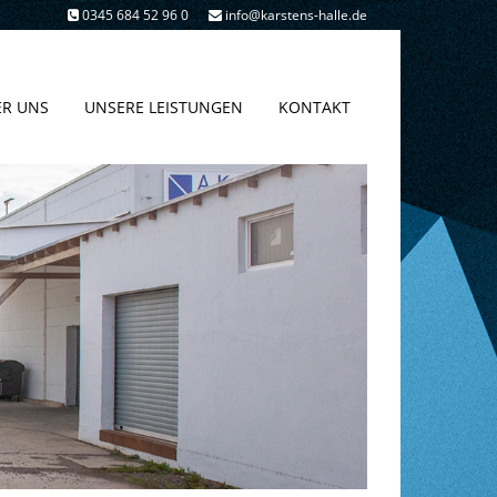
0345 684 52 96 0
info@karstens-halle.de
 de juegos.
 las condiciones más ventajosas.
o simplemente puede conectar su iPad y reproducir lo que esté en Pandora, es una molestia
ER UNS
UNSERE LEISTUNGEN
KONTAKT
or su falta de éxito.