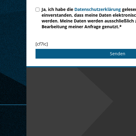
Ja, ich habe die
Datenschutzerklärung
gelese
einverstanden, dass meine Daten elektronis
werden. Meine Daten werden ausschließlich
Bearbeitung meiner Anfrage genutzt.*
[cf7ic]