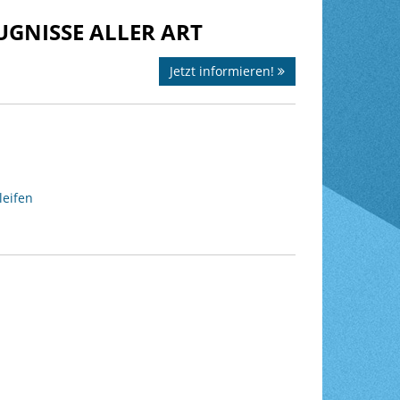
UGNISSE ALLER ART
Jetzt informieren!
leifen